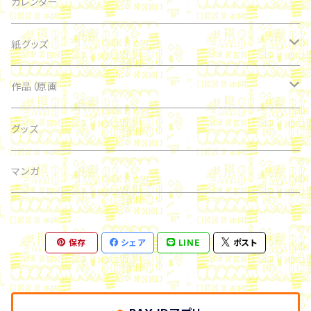
カレンダー
紙グッズ
マスキングテープ
作品（原画
シール
どうぶつ
グッズ
ポストカード
風景
マンガ
イメージ
保存
シェア
LINE
ポスト