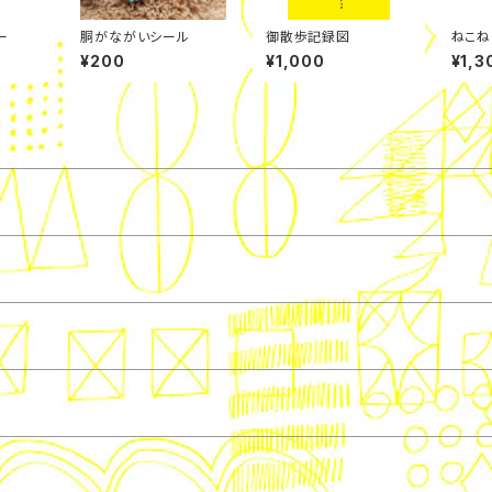
ー
胴がながいシール
御散歩記録図
ねこねこ
9枚セ
¥200
¥1,000
¥1,3