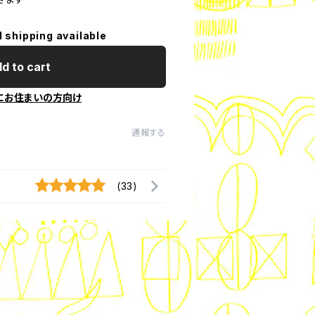
l shipping available
d to cart
にお住まいの方向け
通報する
(33)