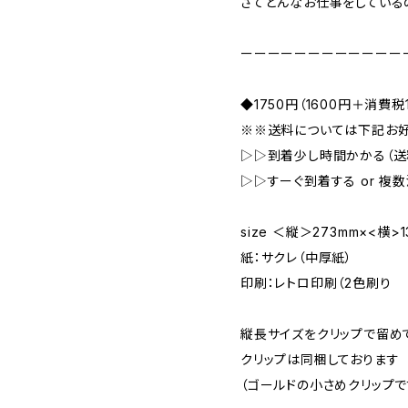
さてどんなお仕事をしている
ーーーーーーーーーーーー
◆1750円（1600円＋消費税
※※送料については下記お
▷▷到着少し時間かかる（送料
▷▷すーぐ到着する or 複
size ＜縦＞273mm×<横>1
紙：サクレ（中厚紙）
印刷：レトロ印刷（2色刷り
縦長サイズをクリップで留め
クリップは同梱しております
（ゴールドの小さめクリップで