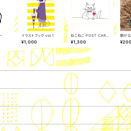
ー
イラストブック vol.1
ねこねこ POST CARD
胴がな
9枚セット
¥1,000
¥1,300
¥20