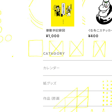
御散歩記録図
ぐるねこステッカ
¥1,000
¥400
CATAGORY
カレンダー
紙グッズ
マスキングテープ
作品（原画