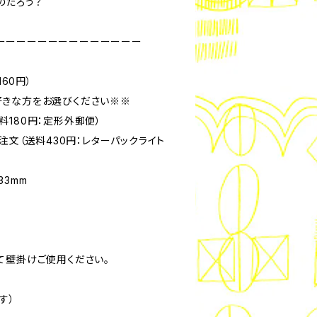
のだろう？
ーーーーーーーーーーーーーー
160円）
好きな方をお選びください※※
180円：定形外郵便）
数注文（送料430円：レターパックライト
33mm
て壁掛けご使用ください。
す）